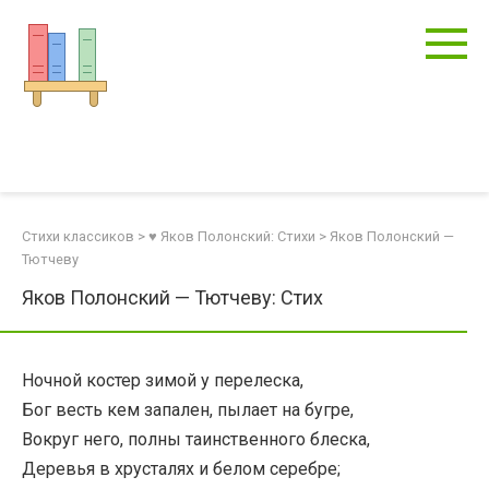
Перейти
к
контенту
Стихи классиков
>
♥ Яков Полонский: Стихи
>
Яков Полонский —
Тютчеву
Яков Полонский — Тютчеву: Стих
Ночной костер зимой у перелеска,
Бог весть кем запален, пылает на бугре,
Вокруг него, полны таинственного блеска,
Деревья в хрусталях и белом серебре;