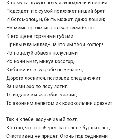
К нему в глухую ночь и запоздалый пеший
Подсядет, и с сумой приляжет нищий брат,
И богомолец, и, быть может, даже леший;
Но мимо пролетит кто счастием богат.
К его щеке горячими губами
Прильнула милая,- на что им твой костер!
Их поцелуй обвеян полуснами,
Их кони мчат, минуя косогор,
Кибитка их в сугробе не увязнет,
Дорога лоснится, полозьев след визжит,
За ними эхо по лесу летит,
То издали им жалобно звенит,
То звонким лепетом их колокольчик дразнит.
Так и к тебе, задумчивый поэт,
К огню, что ты сберег на склоне бурных лет,
Счастливец не придет. Огонь под сединами