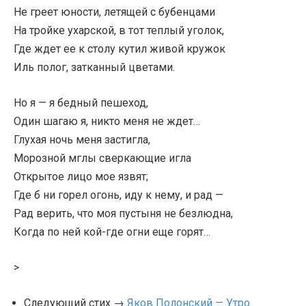
Не греет юности, летящей с бубенцами
На тройке ухарской, в тот теплый уголок,
Где ждет ее к столу кутил живой кружок
Иль полог, затканный цветами.
Но я — я бедный пешеход,
Один шагаю я, никто меня не ждет…
Глухая ночь меня застигла,
Морозной мглы сверкающие игла
Открытое лицо мое язвят;
Где б ни горел огонь, иду к нему, и рад —
Рад верить, что моя пустыня не безлюдна,
Когда по ней кой-где огни еще горят…
>
Следующий стих →
Яков Полонский — Утро