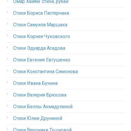
Омар Хайям: стихи, рубаи
Стихи Бориса Пастернака
Стихи Самуила Маршака
Стихи Корнея Чуковского
Стихи Эдуарда Асадова
Стихи Евгения Евтушенко
Стихи Константина Симонова
Стихи Ивана Бунина
Стихи Валерия Брюсова
Стихи Беллы Ахмадулиной
Стихи Юлии Друниной
Стихи Вероники Тушновой