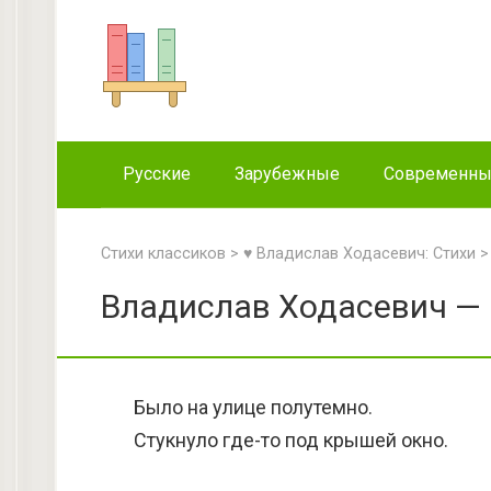
Перейти
к
контенту
Русские
Зарубежные
Современн
Стихи классиков
>
♥ Владислав Ходасевич: Стихи
Владислав Ходасевич — 
Было на улице полутемно.
Стукнуло где-то под крышей окно.