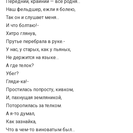
Передний, крайний — все родня…
Наш фельдшер, ежли я болею,
Так он и слушает меня…
И что болтаю!-
Хитро глянув,
Прутье перебрала в руке.-
У нас, у старых, как у пьяных,
Не держится на языке…
А где телок?
Убег?
Гляди-ка!-
Простилась попросту, кивком,
И, пахнущая земляникой,
Поторопилась за телком.
А я-то думал,
Как зазнайка,
Что в чем-то виноватым был…