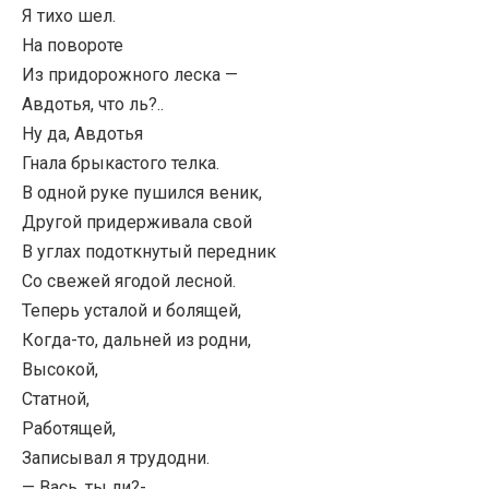
Я тихо шел.
На повороте
Из придорожного леска —
Авдотья, что ль?..
Ну да, Авдотья
Гнала брыкастого телка.
В одной руке пушился веник,
Другой придерживала свой
В углах подоткнутый передник
Со свежей ягодой лесной.
Теперь усталой и болящей,
Когда-то, дальней из родни,
Высокой,
Статной,
Работящей,
Записывал я трудодни.
— Вась, ты ли?-