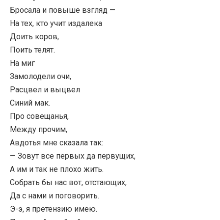
Бросала и повыше взгляд —
На тех, кто учит издалека
Доить коров,
Поить телят.
На миг
Замолодели очи,
Расцвел и выцвел
Синий мак.
Про совещанья,
Между прочим,
Авдотья мне сказала так:
— Зовут все первых да первущих,
А им и так не плохо жить.
Собрать бы нас вот, отстающих,
Да с нами и поговорить.
Э-э, я претензию имею.