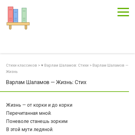
Перейти
к
контенту
Стихи классиков
>
♥ Варлам Шаламов: Стихи
>
Варлам Шаламов —
Жизнь
Варлам Шаламов — Жизнь: Стих
Жизнь — от корки и до корки
Перечитанная мной.
Поневоле станешь зорким
В этой мути ледяной.