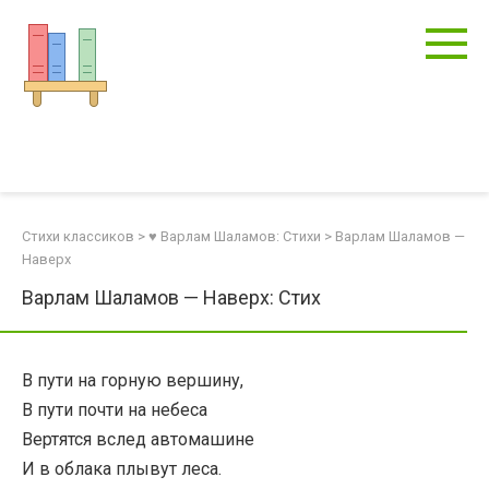
Перейти
к
контенту
Стихи классиков
>
♥ Варлам Шаламов: Стихи
>
Варлам Шаламов —
Наверх
Варлам Шаламов — Наверх: Стих
В пути на горную вершину,
В пути почти на небеса
Вертятся вслед автомашине
И в облака плывут леса.