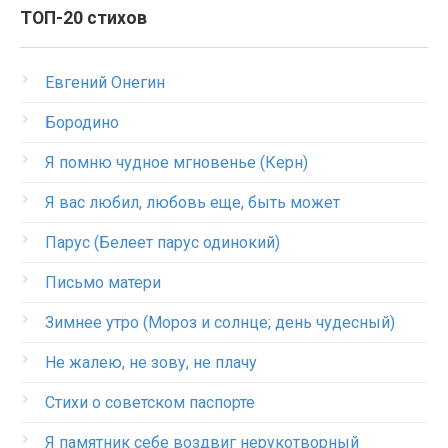
ТОП-20 стихов
Евгений Онегин
Бородино
Я помню чудное мгновенье (Керн)
Я вас любил, любовь еще, быть может
Парус (Белеет парус одинокий)
Письмо матери
Зимнее утро (Мороз и солнце; день чудесный)
Не жалею, не зову, не плачу
Стихи о советском паспорте
Я памятник себе воздвиг нерукотворный