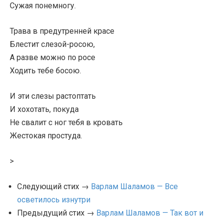
Сужая понемногу.
Трава в предутренней красе
Блестит слезой-росою,
А разве можно по росе
Ходить тебе босою.
И эти слезы растоптать
И хохотать, покуда
Не свалит с ног тебя в кровать
Жестокая простуда.
>
Следующий стих →
Варлам Шаламов — Все
осветилось изнутри
Предыдущий стих →
Варлам Шаламов — Так вот и