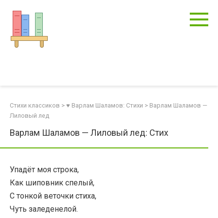
Перейти
к
контенту
Стихи классиков
>
♥ Варлам Шаламов: Стихи
>
Варлам Шаламов —
Лиловый лед
Варлам Шаламов — Лиловый лед: Стих
Упадёт моя строка,
Как шиповник спелый,
С тонкой веточки стиха,
Чуть заледенелой.