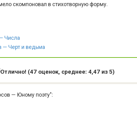
мело скомпоновал в стихотворную форму.
— Числа
 — Черт и ведьма
(
47
оценок, среднее:
4,47
из 5)
сов — Юному поэту":