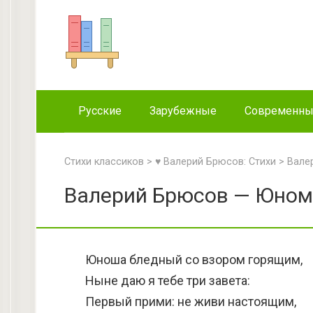
Перейти
к
контенту
Русские
Зарубежные
Современн
Стихи классиков
>
♥ Валерий Брюсов: Стихи
>
Вале
Валерий Брюсов — Юному
Юноша бледный со взором горящим,
Ныне даю я тебе три завета:
Первый прими: не живи настоящим,