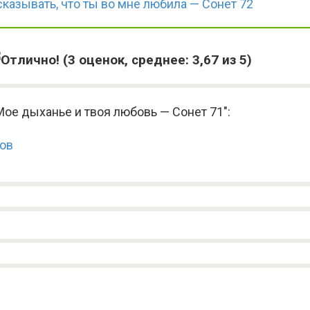
казывать, что ты во мне любила — Сонет 72
(
3
оценок, среднее:
3,67
из 5)
ое дыханье и твоя любовь — Сонет 71":
ков