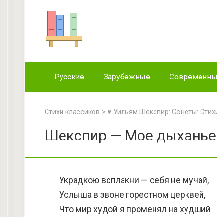
Перейти
к
контенту
Русские
Зарубежные
Современн
Стихи классиков
>
♥ Уильям Шекспир: Сонеты: Стих
Шекспир — Мое дыханье 
Украдкою всплакни — себя не мучай,
Услыша в звоне горестном церквей,
Что мир худой я променял на худший