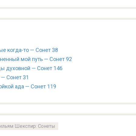
е когда-то — Сонет 38
ненный мой путь — Сонет 92
ы духовной — Сонет 146
 — Сонет 31
ойкой ада — Сонет 119
ильям Шекспир: Сонеты