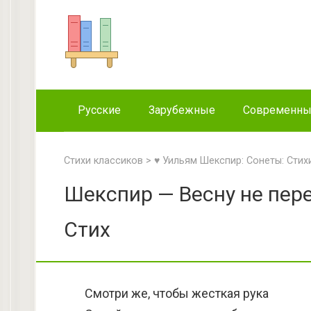
Перейти
к
контенту
Русские
Зарубежные
Современн
Стихи классиков
>
♥ Уильям Шекспир: Сонеты: Стих
Шекспир — Весну не пере
Стих
Смотри же, чтобы жесткая рука