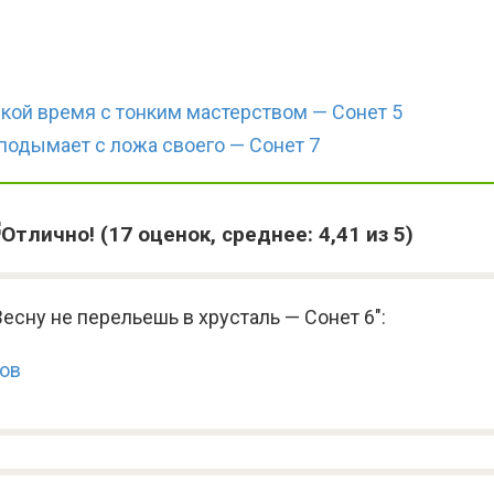
кой время с тонким мастерством — Сонет 5
одымает с ложа своего — Сонет 7
(
17
оценок, среднее:
4,41
из 5)
есну не перельешь в хрусталь — Сонет 6":
ков