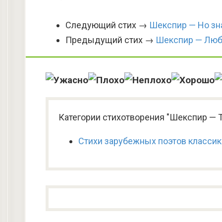
Следующий стих →
Шекспир — Но зна
Предыдущий стих →
Шекспир — Люби
Категории стихотворения "Шекспир — Ты
Стихи зарубежных поэтов класси