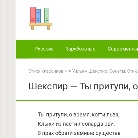
Перейти
к
контенту
Русские
Зарубежные
Современн
Стихи классиков
>
♥ Уильям Шекспир: Сонеты: Стих
Шекспир — Ты притупи, о
Ты притупи, о время, когти льва,
Клыки из пасти леопарда рви,
В прах обрати земные существа