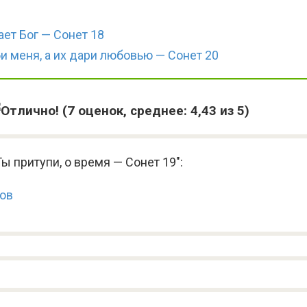
ет Бог — Сонет 18
 меня, а их дари любовью — Сонет 20
(
7
оценок, среднее:
4,43
из 5)
 притупи, о время — Сонет 19":
ков