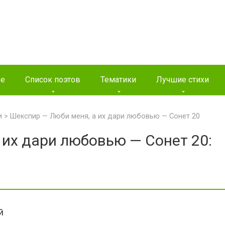
ые
Список поэтов
Тематики
Лучшие стихи
и
>
Шекспир — Люби меня, а их дари любовью — Сонет 20
 их дари любовью — Сонет 20:
й