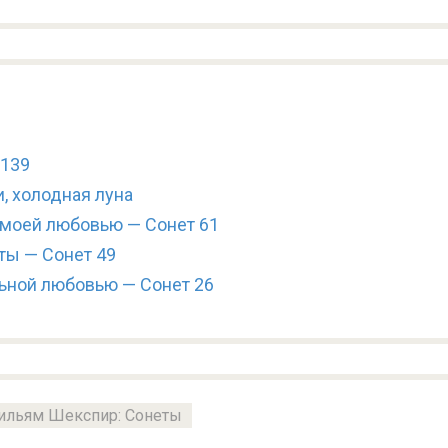
 139
, холодная луна
 моей любовью — Сонет 61
ты — Сонет 49
ьной любовью — Сонет 26
ильям Шекспир: Сонеты