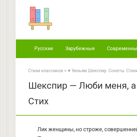
Перейти
к
контенту
Русские
Зарубежные
Современн
Стихи классиков
>
♥ Уильям Шекспир: Сонеты: Стих
Шекспир — Люби меня, а
Стих
Лик женщины, но строже, совершенне