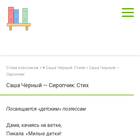
Перейти
к
контенту
Стихи классиков
>
♥ Саша Черный: Стихи
>
Саша Черный —
Сиропчик
Саша Черный — Сиропчик: Стих
Посвящается «детским» поэтессам
Дама, качаясь на ветке,
Пикала: «Милые детки!