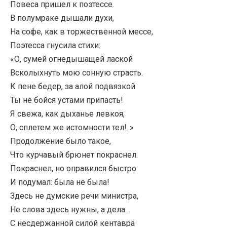
Повеса пришел к поэтессе.
В полумраке дышали духи,
На софе, как в торжественной мессе,
Поэтесса гнусила стихи:
«О, сумей огнедышащей лаской
Всколыхнуть мою сонную страсть.
К пене бедер, за алой подвязкой
Ты не бойся устами припасть!
Я свежа, как дыханье левкоя,
О, сплетем же истомности тел!..»
Продолжение было такое,
Что курчавый брюнет покраснел.
Покраснел, но оправился быстро
И подумал: была не была!
Здесь не думские речи министра,
Не слова здесь нужны, а дела…
С несдержанной силой кентавра