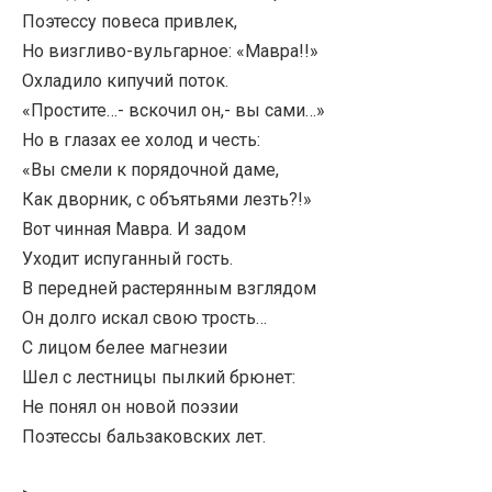
Поэтессу повеса привлек,
Но визгливо-вульгарное: «Мавра!!»
Охладило кипучий поток.
«Простите…- вскочил он,- вы сами…»
Но в глазах ее холод и честь:
«Вы смели к порядочной даме,
Как дворник, с объятьями лезть?!»
Вот чинная Мавра. И задом
Уходит испуганный гость.
В передней растерянным взглядом
Он долго искал свою трость…
С лицом белее магнезии
Шел с лестницы пылкий брюнет:
Не понял он новой поэзии
Поэтессы бальзаковских лет.