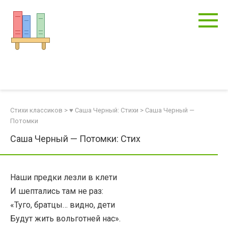
Перейти
к
контенту
Стихи классиков
>
♥ Саша Черный: Стихи
>
Саша Черный —
Потомки
Саша Черный — Потомки: Стих
Наши предки лезли в клети
И шептались там не раз:
«Туго, братцы… видно, дети
Будут жить вольготней нас».