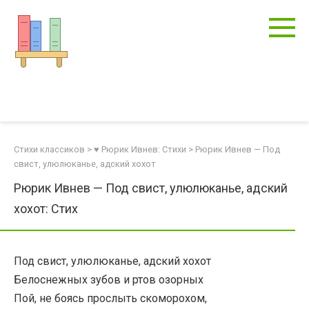
Перейти
к
контенту
Стихи классиков
>
♥ Рюрик Ивнев: Стихи
>
Рюрик Ивнев — Под
свист, улюлюканье, адский хохот
Рюрик Ивнев — Под свист, улюлюканье, адский
хохот: Стих
Под свист, улюлюканье, адский хохот
Белоснежных зубов и ртов озорных
Пой, не боясь прослыть скоморохом,