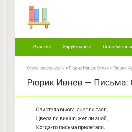
Перейти
к
контенту
Русские
Зарубежные
Современн
Стихи классиков
>
♥ Рюрик Ивнев: Стихи
>
Рюрик И
Рюрик Ивнев — Письма: 
Свистела вьюга, снег ли таял,
Цвела ли вишня, жег ли зной,
Когда-то письма прилетали,