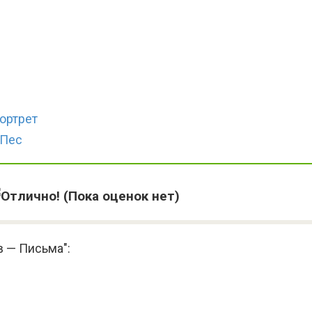
ортрет
 Пес
(Пока оценок нет)
в — Письма":