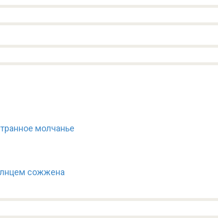
странное молчанье
олнцем сожжена