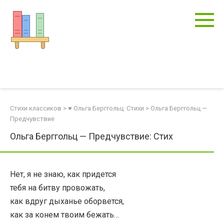
Перейти
к
контенту
Стихи классиков
>
♥ Ольга Берггольц: Стихи
>
Ольга Берггольц —
Предчувствие
Ольга Берггольц — Предчувствие: Стих
Нет, я не знаю, как придется
тебя на битву провожать,
как вдруг дыханье оборвется,
как за конем твоим бежать…