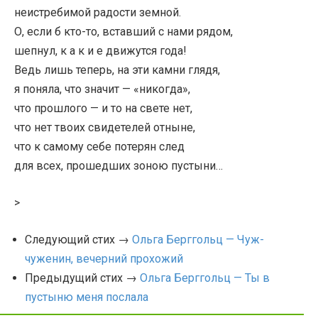
неистребимой радости земной.
О, если б кто-то, вставший с нами рядом,
шепнул, к а к и е движутся года!
Ведь лишь теперь, на эти камни глядя,
я поняла, что значит — «никогда»,
что прошлого — и то на свете нет,
что нет твоих свидетелей отныне,
что к самому себе потерян след
для всех, прошедших зоною пустыни…
>
Следующий стих →
Ольга Берггольц — Чуж-
чуженин, вечерний прохожий
Предыдущий стих →
Ольга Берггольц — Ты в
пустыню меня послала