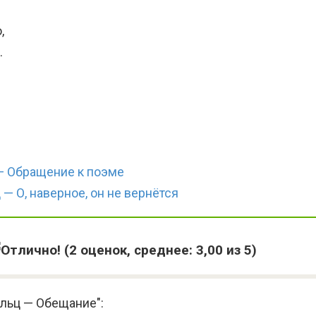
,
…
 — Обращение к поэме
 — О, наверное, он не вернётся
(
2
оценок, среднее:
3,00
из 5)
ольц — Обещание":