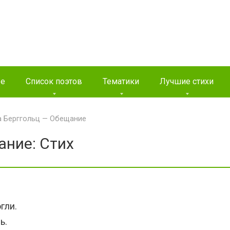
ые
Список поэтов
Тематики
Лучшие стихи
а Берггольц — Обещание
ание: Стих
гли.
ь.