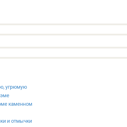
ую, угрюмую
оэме
доме каменном
мки и отмычки