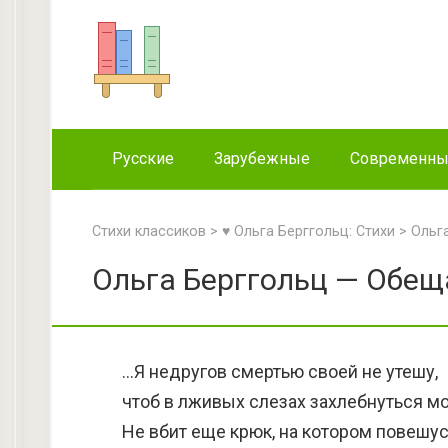
Перейти
к
контенту
Русские
Зарубежные
Современн
Стихи классиков
>
♥ Ольга Берггольц: Стихи
>
Ольг
Ольга Берггольц — Обещ
…Я недругов смертью своей не утешу,
чтоб в лживых слезах захлебнуться мо
Не вбит еще крюк, на котором повешус