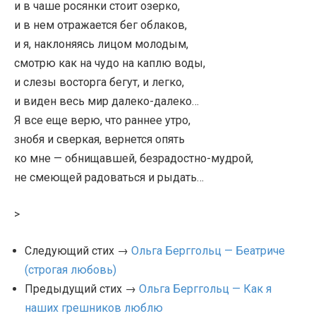
и в чаше росянки стоит озерко,
и в нем отражается бег облаков,
и я, наклоняясь лицом молодым,
смотрю как на чудо на каплю воды,
и слезы восторга бегут, и легко,
и виден весь мир далеко-далеко…
Я все еще верю, что раннее утро,
знобя и сверкая, вернется опять
ко мне — обнищавшей, безрадостно-мудрой,
не смеющей радоваться и рыдать…
>
Следующий стих →
Ольга Берггольц — Беатриче
(строгая любовь)
Предыдущий стих →
Ольга Берггольц — Как я
наших грешников люблю