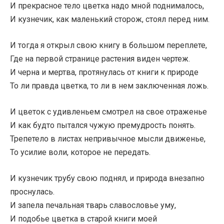
И прекрасное тело цветка надо мной поднималось,
И кузнечик, как маленький сторож, стоял перед ним.
И тогда я открыл свою книгу в большом переплете,
Где на первой странице растения виден чертеж.
И черна и мертва, протянулась от книги к природе
То ли правда цветка, то ли в нем заключенная ложь.
И цветок с удивленьем смотрел на свое отраженье
И как будто пытался чужую премудрость понять.
Трепетело в листах непривычное мысли движенье,
То усилие воли, которое не передать.
И кузнечик трубу свою поднял, и природа внезапно
проснулась.
И запела печальная тварь славословье уму,
И подобье цветка в старой книги моей