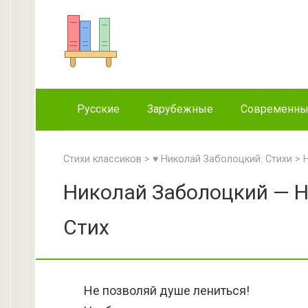
Перейти
к
контенту
Русские
Зарубежные
Современн
Стихи классиков
>
♥ Николай Заболоцкий: Стихи
>
Николай Заболоцкий — Н
Стих
Не позволяй душе лениться!