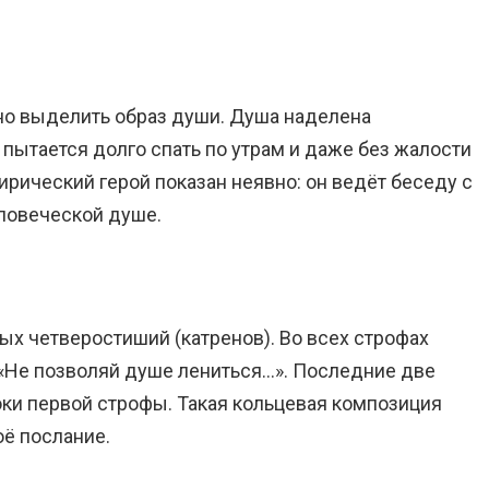
но выделить образ души. Душа наделена
 пытается долго спать по утрам и даже без жалости
рический герой показан неявно: он ведёт беседу с
еловеческой душе.
ых четверостиший (катренов). Во всех строфах
«Не позволяй душе лениться…». Последние две
ки первой строфы. Такая кольцевая композиция
оё послание.