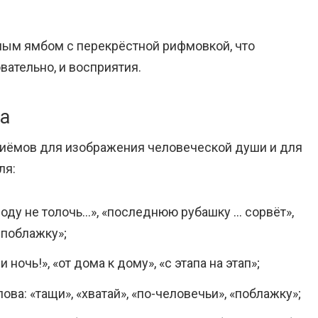
ым ямбом с перекрёстной рифмовкой, что
вательно, и восприятия.
а
риёмов для изображения человеческой души и для
ля:
воду не толочь…», «последнюю рубашку … сорвёт»,
 поблажку»;
и ночь!», «от дома к дому», «с этапа на этап»;
ва: «тащи», «хватай», «по-человечьи», «поблажку»;