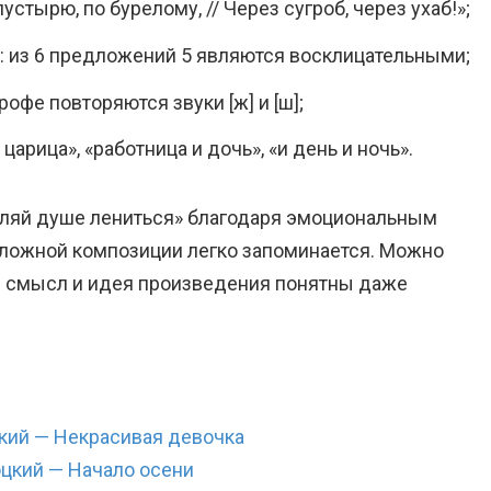
стырю, по бурелому, // Через сугроб, через ухаб!»;
 из 6 предложений 5 являются восклицательными;
рофе повторяются звуки [ж] и [ш];
арица», «работница и дочь», «и день и ночь».
оляй душе лениться» благодаря эмоциональным
сложной композиции легко запоминается. Можно
ли: смысл и идея произведения понятны даже
кий — Некрасивая девочка
цкий — Начало осени