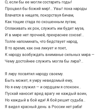
О, если бы ее могли состарить годы!
Процвел бы божий мир!… Увы! пока народы
Влачатся в нищете, покорствуя бичам,
Как тощие стада по скошенным лугам,
Оплакивать их рок, служить им будет муза,
И в мире нет прочней, прекраснее союза!…
Толпе напоминать, что бедствует народ,
В то время, как она ликует и поет,
К народу возбуждать вниманье сильных мира —
Чему достойнее служить могла бы лира?…
Я лиру посвятил народу своему.
Быть может, я умру неведомый ему,
Но я ему служил — и сердцем я спокоен…
Пускай наносит вред врагу не каждый воин,
Но каждый в бой иди! А бой решит судьба…
Я видел красный день: в России нет раба!