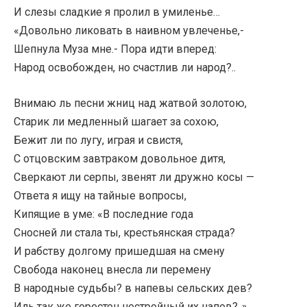
И слезы сладкие я пролил в умиленье…
«Довольно ликовать в наивном увлеченье,-
Шепнула Муза мне.- Пора идти вперед:
Народ освобожден, но счастлив ли народ?..
Внимаю ль песни жниц над жатвой золотою,
Старик ли медленный шагает за сохою,
Бежит ли по лугу, играя и свистя,
С отцовским завтраком довольное дитя,
Сверкают ли серпы, звенят ли дружно косы —
Ответа я ищу на тайные вопросы,
Кипящие в уме: «В последние года
Сносней ли стала ты, крестьянская страда?
И рабству долгому пришедшая на смену
Свобода наконец внесла ли перемену
В народные судьбы? в напевы сельских дев?
Иль так же горестен нестройный их напев?..»