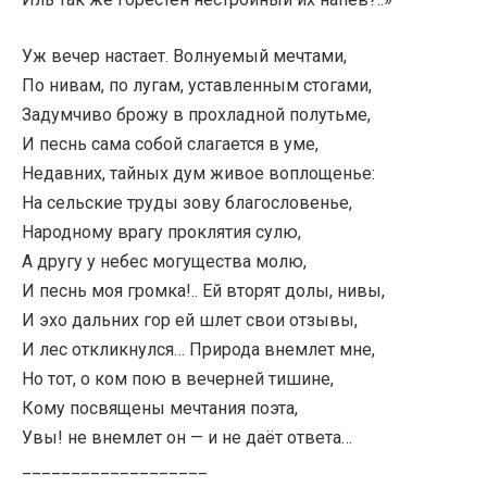
Уж вечер настает. Волнуемый мечтами,
По нивам, по лугам, уставленным стогами,
Задумчиво брожу в прохладной полутьме,
И песнь сама собой слагается в уме,
Недавних, тайных дум живое воплощенье:
На сельские труды зову благословенье,
Народному врагу проклятия сулю,
А другу у небес могущества молю,
И песнь моя громка!.. Ей вторят долы, нивы,
И эхо дальних гор ей шлет свои отзывы,
И лес откликнулся… Природа внемлет мне,
Но тот, о ком пою в вечерней тишине,
Кому посвящены мечтания поэта,
Увы! не внемлет он — и не даёт ответа…
___________________