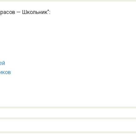
красов — Школьник":
и
ей
иков