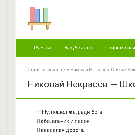
Перейти
к
контенту
Русские
Зарубежные
Современн
Стихи классиков
>
♥ Николай Некрасов: Стихи
>
Ник
Николай Некрасов — Шко
— Ну, пошел же, ради бога!
Небо, ельник и песок —
Невеселая дорога…