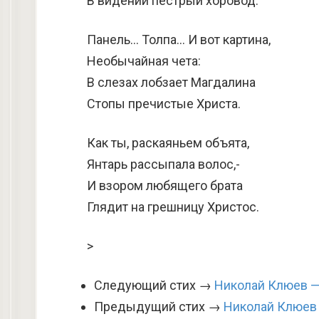
В видений пестрый хоровод.
Панель… Толпа… И вот картина,
Необычайная чета:
В слезах лобзает Магдалина
Стопы пречистые Христа.
Как ты, раскаяньем объята,
Янтарь рассыпала волос,-
И взором любящего брата
Глядит на грешницу Христос.
>
Следующий стих →
Николай Клюев — 
Предыдущий стих →
Николай Клюев 