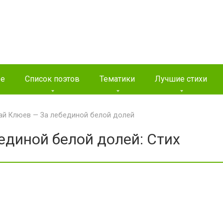
ые
Список поэтов
Тематики
Лучшие стихи
ай Клюев — За лебединой белой долей
единой белой долей: Стих