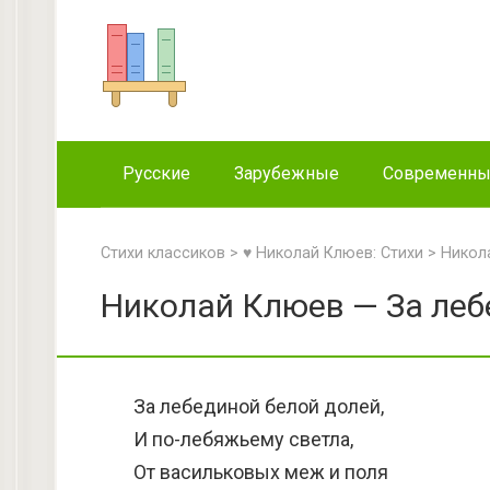
Перейти
к
контенту
Русские
Зарубежные
Современн
Стихи классиков
>
♥ Николай Клюев: Стихи
>
Никол
Николай Клюев — За леб
За лебединой белой долей,
И по-лебяжьему светла,
От васильковых меж и поля