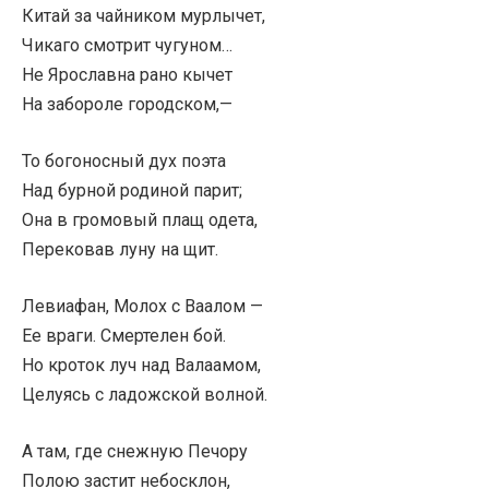
Китай за чайником мурлычет,
Чикаго смотрит чугуном…
Не Ярославна рано кычет
На забороле городском,—
То богоносный дух поэта
Над бурной родиной парит;
Она в громовый плащ одета,
Перековав луну на щит.
Левиафан, Молох с Ваалом —
Ее враги. Смертелен бой.
Но кроток луч над Валаамом,
Целуясь с ладожской волной.
А там, где снежную Печору
Полою застит небосклон,