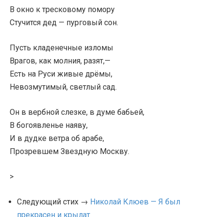
В окно к тресковому помору
Стучится дед — пурговый сон.
Пусть кладенечные изломы
Врагов, как молния, разят,—
Есть на Руси живые дрёмы,
Невозмутимый, светлый сад.
Он в вербной слезке, в думе бабьей,
В богоявленье наяву,
И в дудке ветра об арабе,
Прозревшем Звездную Москву.
>
Следующий стих →
Николай Клюев — Я был
прекрасен и крылат