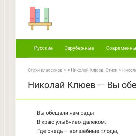
Перейти
к
контенту
Русские
Зарубежные
Современн
Стихи классиков
>
♥ Николай Клюев: Стихи
>
Никол
Николай Клюев — Вы обе
Вы обещали нам сады
В краю улыбчиво-далеком,
Где снедь — волшебные плоды,