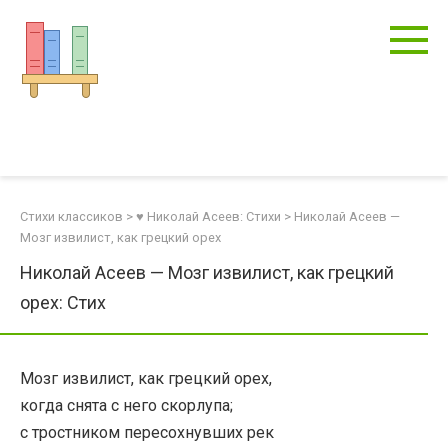
Перейти
к
контенту
Стихи классиков
>
♥ Николай Асеев: Стихи
>
Николай Асеев —
Мозг извилист, как грецкий орех
Николай Асеев — Мозг извилист, как грецкий
орех: Стих
Мозг извилист, как грецкий орех,
когда снята с него скорлупа;
с тростником пересохнувших рек