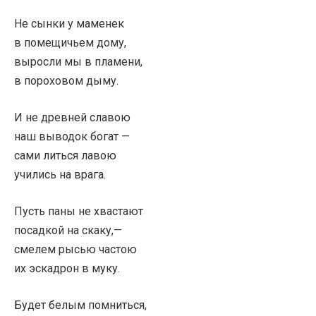
Не сынки у маменек
в помещичьем дому,
выросли мы в пламени,
в пороховом дыму.
И не древней славою
наш выводок богат —
сами литься лавою
учились на врага.
Пусть паны не хвастают
посадкой на скаку,—
смелем рысью частою
их эскадрон в муку.
Будет белым помниться,