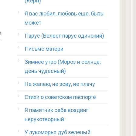
(Керн)
Я вас любил, любовь еще, быть
может
о
Парус (Белеет парус одинокий)
т
Письмо матери
Зимнее утро (Мороз и солнце;
день чудесный)
Не жалею, не зову, не плачу
Стихи о советском паспорте
Я памятник себе воздвиг
и
нерукотворный
У лукоморья дуб зеленый