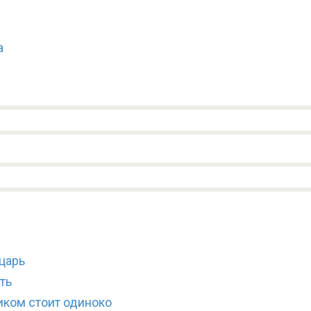
а
царь
ть
иком стоит одиноко