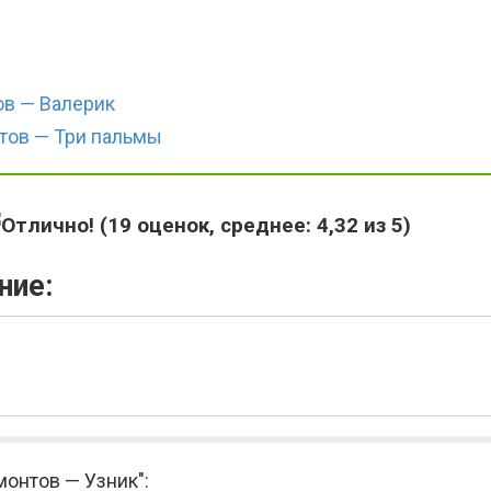
в — Валерик
тов — Три пальмы
(
19
оценок, среднее:
4,32
из 5)
ние:
онтов — Узник":