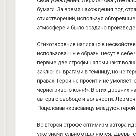
свои убеждения. Лермонтова угнетало 
бумаги. За время нахождения под стра
стихотворений, используя обгоревшие
атмосфере и было создано произведен
Стихотворение написано в несвойствен
использованные образы несут в себе 
первые две строфы напоминают волшеб
заключен врагами в темницу, но не те
правах. Герой не просит и не умоляет,
черногривого коня!». В этих древних 
автора о свободе и вольности. Лермон
Поцеловав «красавицу младую», герой
Во второй строфе оптимизм автора ид
уже значительно отдаляются. Дверь т