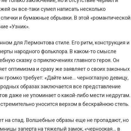
не только заключение, но и отсутствие чернил и
жей он все-таки сумел написать несколько
 спички и бумажные обрывки. В этой «романтической
ие «Узник».
ном для Лермонтова стиле. Его ритм, конструкция и
черты народного фольклора. В каком-то смысле
ную сказку о приключениях главного героя. Он
ряет оптимизма и сразу же заявляет о своих законных
 он громко требует: «Дайте мне… черноглазую девицу,
народных образах заключается все представление
тов даже не упоминает о какой-либо мести недругам.
 стремительно уносится верхом в бескрайнюю степь.
ет на спад. Волшебные образы еще не пропадают, но
емницы заперта на тяжелый замок, «черноокая… в