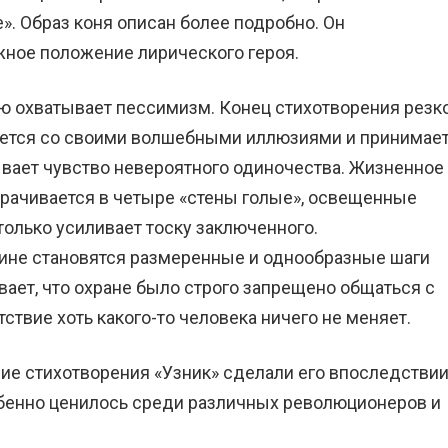
». Образ коня описан более подробно. Он
жное положение лирического героя.
ью охватывает пессимизм. Конец стихотворения резк
щается со своими волшебными иллюзиями и принимае
ывает чувство невероятного одиночества. Жизненное
орачивается в четыре «стены голые», освещенные
только усиливает тоску заключенного.
ине становятся размеренные и однообразные шаги
вает, что охране было строго запрещено общаться с
ствие хоть какого-то человека ничего не меняет.
ие стихотворения «Узник» сделали его впоследстви
обенно ценилось среди различных революционеров и