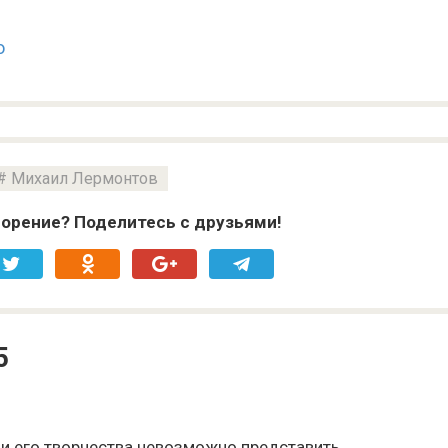
о
Михаил Лермонтов
орение? Поделитесь с друзьями!
5
 и его творчества невозможно представить