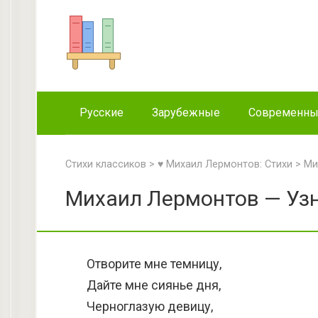
Перейти
к
контенту
Русские
Зарубежные
Современн
Стихи классиков
>
♥ Михаил Лермонтов: Стихи
>
Ми
Михаил Лермонтов — Узн
Отворите мне темницу,
Дайте мне сиянье дня,
Черноглазую девицу,