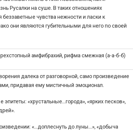
нь Русалки на суше. В таких отношениях
 беззаветные чувства нежности и ласки к
нако они являются губительными для него по своей
ехстопный амфибрахий, рифма смежная (а-а-б-б)
ворения далека от разговорной, само произведение
ами, придавая ему мистичный эмоционал.
 эпитеты: «хрустальные…города», «ярких песков»,
дрей».
оизведении: «…доплеснуть до луны…», «добыча