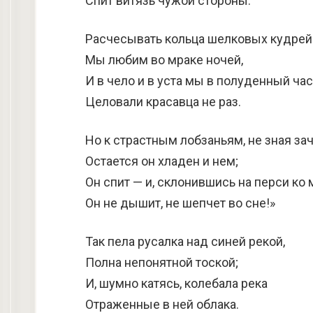
Спит витязь чужой стороны.
Расчесывать кольца шелковых кудрей
Мы любим во мраке ночей,
И в чело и в уста мы в полуденный час
Целовали красавца не раз.
Но к страстным лобзаньям, не зная за
Остается он хладен и нем;
Он спит — и, склонившись на перси ко 
Он не дышит, не шепчет во сне!»
Так пела русалка над синей рекой,
Полна непонятной тоской;
И, шумно катясь, колебала река
Отраженные в ней облака.