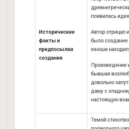
древнегречески
появилась идея 
Исторические
Автор отрицал 
факты и
было создание 
предпосылки
юноши находила
создания
Произведение и
бывшая возлюбл
довольно запут
даму с хладнок
настоящую вза
Темой стихотво
подводного цар