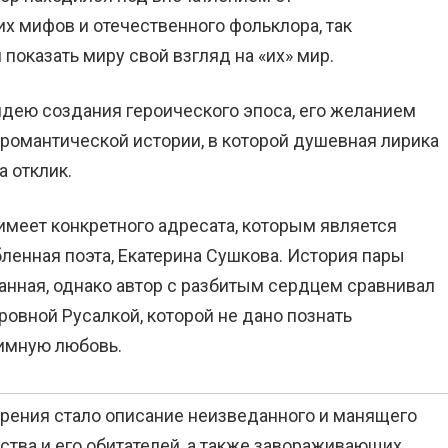
х мифов и отечественного фольклора, так
показать миру свой взгляд на «их» мир.
идею создания героического эпоса, его желанием
романтической истории, в которой душевная лирика
 отклик.
меет конкретного адресата, которым является
енная поэта, Екатерина Сушкова. История пары
анная, однако автор с разбитым сердцем сравнивал
ровной Русалкой, которой не дано познать
имную любовь.
рения стало описание неизведанного и манящего
ства и его обитателей, а также завораживающих