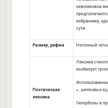
невозможна жиз
предполагаются
избраннику, од
сути.
Размер, рифма
Неполный четыр
Лексика стихот
изобилует троп
Использованные
Поэтическая
«…шелковых ку
лексика
Гиперболы в пр