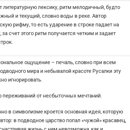
т литературную лексику, ритм мелодичный, будто
яжный и текущий, словно воды в реке. Автор
кую рифму, то есть ударение в строке падает на
 за счет этого ритм получается четким и задает
трок.
ональное ощущение – печаль, словно при всем
одводного мира и небывалой красоте Русалки эту
но игнорировать.
о переживаний от несбыточных мечтаний.
но в символизме кроется основная идея, которую
автор: в подводное царство попал «чужой» красавец,
счастливая жизнь с ним невозможна, как и