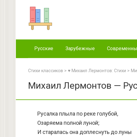
Перейти
к
контенту
Русские
Зарубежные
Современн
Стихи классиков
>
♥ Михаил Лермонтов: Стихи
>
Ми
Михаил Лермонтов — Рус
Русалка плыла по реке голубой,
Озаряема полной луной;
И старалась она доплеснуть до луны