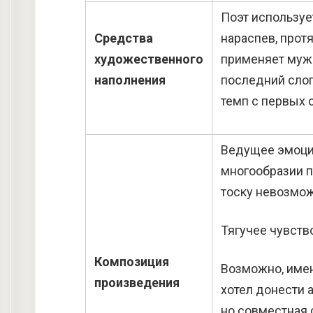
Поэт используе
Средства
нараспев, прот
художественного
применяет мужс
наполнения
последний слог,
темп с первых с
Ведущее эмоци
многообразии п
тоску невозмож
Тягучее чувств
Композиция
Возможно, имен
произведения
хотел донести 
но совместная 