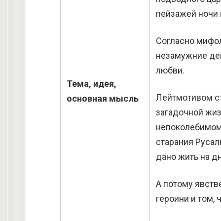
пейзажей ночи 
Согласно мифол
незамужние дев
любви.
Тема, идея,
Лейтмотивом ст
основная мысль
загадочной жиз
непоколебимом
старания Русал
дано жить на дн
А потому явств
героини и том,