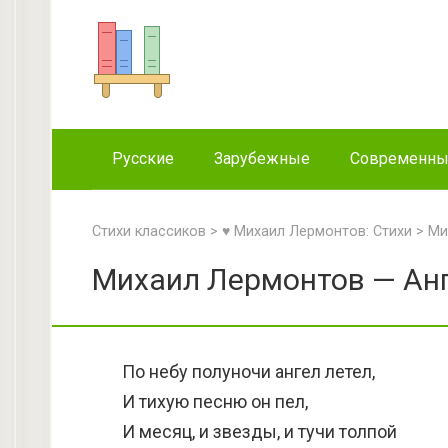
Перейти
к
контенту
Русские
Зарубежные
Современн
Стихи классиков
>
♥ Михаил Лермонтов: Стихи
>
Ми
Михаил Лермонтов — Анг
По небу полуночи ангел летел,
И тихую песню он пел,
И месяц, и звезды, и тучи толпой