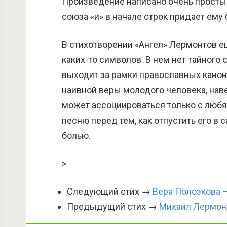
Произведение написано очень просты
союза «и» в начале строк придает ему
В стихотворении «Ангел» Лермонтов е
каких-то символов. В нем нет тайног
выходит за рамки православных кано
наивной веры молодого человека, нав
может ассоциироваться только с люб
песню перед тем, как отпустить его в
болью.
>
Следующий стих →
Вера Полозкова —
Предыдущий стих →
Михаил Лермон