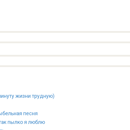
минуту жизни трудную)
ыбельная песня
 так пылко я люблю