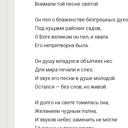
Внимали той песне святой.
Он пел о блаженстве безгрешных дух
Под кущами райских садов,
О Боге великом он пел, и хвала
Его непритворна была.
Он душу младую в объятиях нес
Для мира печали и слез;
И звук его песни в душе молодой
Остался — без слов, но живой.
И долго на свете томилась она,
Желанием чудным полна,
И звуков небес заменить не могли