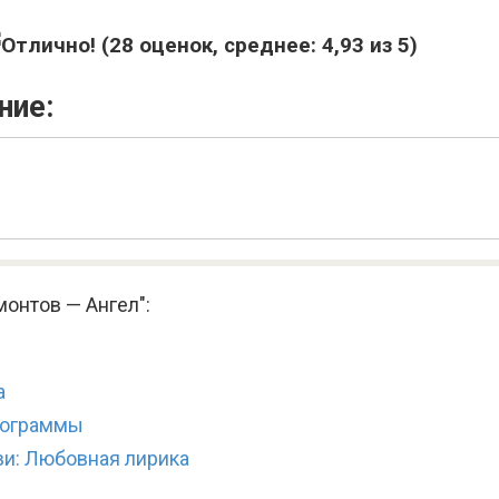
(
28
оценок, среднее:
4,93
из 5)
ние:
онтов — Ангел":
а
рограммы
ви: Любовная лирика