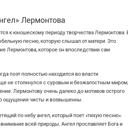
Ангел» Лермонтова
сится к юношескому периоду творчества Лермонтова. 
ыбельную песню, которую слышал от матери. Это
е Лермонтова, которое он впоследствии сам
огда поэт полностью находился во власти
еще не столкнулся с суровым и безжалостным миром
ение. Лермонтову очень далеко до мотивов острого
го ощущения чисты и возвышенны.
тящий по небу ангел, который поет «тихую песню».
внимание всей природы. Ангел прославляет Бога и