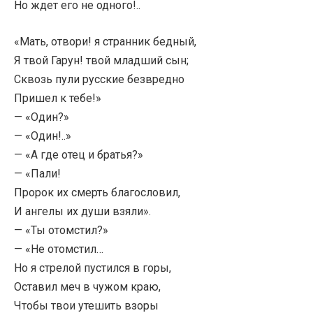
Но ждет его не одного!..
«Мать, отвори! я странник бедный,
Я твой Гарун! твой младший сын;
Сквозь пули русские безвредно
Пришел к тебе!»
— «Один?»
— «Один!..»
— «А где отец и братья?»
— «Пали!
Пророк их смерть благословил,
И ангелы их души взяли».
— «Ты отомстил?»
— «Не отомстил…
Но я стрелой пустился в горы,
Оставил меч в чужом краю,
Чтобы твои утешить взоры