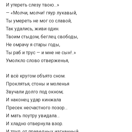
И утереть слезу твою…»
— «Молчи, молчи! гяур лукавый,
Ты умереть не мог со славой,
Так удались, живи один.
Твоим стыдом, беглец свободы,
Не омрачу я стары годы,
Ты раб и трус — и мне не сын!..»
Умолкло слово отверженья,
И всё кругом объято сном.
Проклятья, стоны и моленья
Звучали долго под окном;
И наконец удар кинжала
Пресек несчастного позор…
И мать поутру увидала…
И хладно отвернула взор.
И труп, от праведных изгнанный,