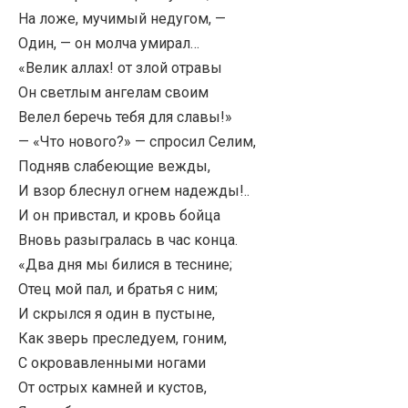
На ложе, мучимый недугом, —
Один, — он молча умирал…
«Велик аллах! от злой отравы
Он светлым ангелам своим
Велел беречь тебя для славы!»
— «Что нового?» — спросил Селим,
Подняв слабеющие вежды,
И взор блеснул огнем надежды!..
И он привстал, и кровь бойца
Вновь разыгралась в час конца.
«Два дня мы билися в теснине;
Отец мой пал, и братья с ним;
И скрылся я один в пустыне,
Как зверь преследуем, гоним,
С окровавленными ногами
От острых камней и кустов,