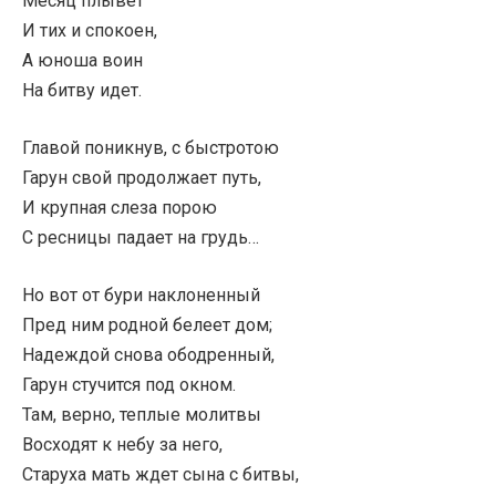
Месяц плывет
И тих и спокоен,
А юноша воин
На битву идет.
Главой поникнув, с быстротою
Гарун свой продолжает путь,
И крупная слеза порою
С ресницы падает на грудь…
Но вот от бури наклоненный
Пред ним родной белеет дом;
Надеждой снова ободренный,
Гарун стучится под окном.
Там, верно, теплые молитвы
Восходят к небу за него,
Старуха мать ждет сына с битвы,