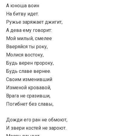
А юноша воин
На битву идет.
Ружье заряжает джигит,
А дева ему говорит:
Мой милый, смелее
Вверяйся ты року,
Молися востоку,
Будь верен пророку,
Будь славе вернее.
Своим изменивший
Изменой кровавой,
Врага не сразивши,
Погибнет без славы,
Дожди его ран не обмоют,
И звери костей не зароют.