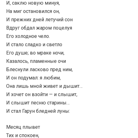
И, саклю новую минуя,
На миг остановился он,
И прежних дней летучий сон
Вдруг обдал жаром поцелуя
Его холодное чело.
И стало сладко и светло
Его душе; во мраке ночи,
Казалось, пламенные очи
Блеснули ласково пред ним,
И он подумал: я любим,
Она лишь мной живет и дышит…
И хочет он взойти — и слышит,
И слышит песню старины…
И стал Гарун бледней луны:
Месяц плывет
Тих и спокоен,