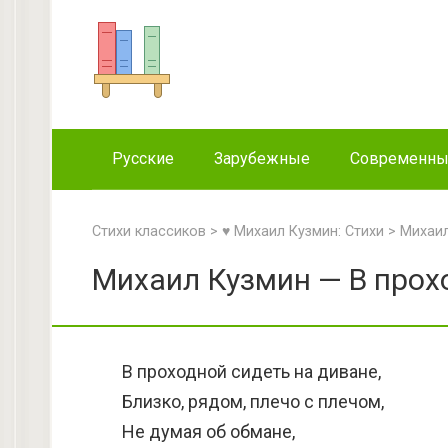
Перейти
к
контенту
Русские
Зарубежные
Современн
Стихи классиков
>
♥ Михаил Кузмин: Стихи
>
Михаил
Михаил Кузмин — В прохо
В проходной сидеть на диване,
Близко, рядом, плечо с плечом,
Не думая об обмане,