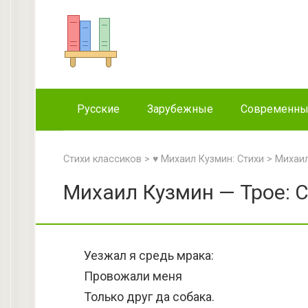
Перейти
к
контенту
Русские
Зарубежные
Современн
Стихи классиков
>
♥ Михаил Кузмин: Стихи
>
Михаил
Михаил Кузмин — Трое: 
Уезжал я средь мрака:
Провожали меня
Только друг да собака.