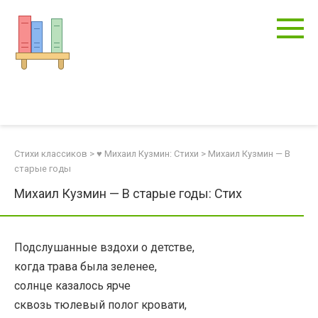
Перейти
к
контенту
Стихи классиков
>
♥ Михаил Кузмин: Стихи
>
Михаил Кузмин — В
старые годы
Михаил Кузмин — В старые годы: Стих
Подслушанные вздохи о детстве,
когда трава была зеленее,
солнце казалось ярче
сквозь тюлевый полог кровати,