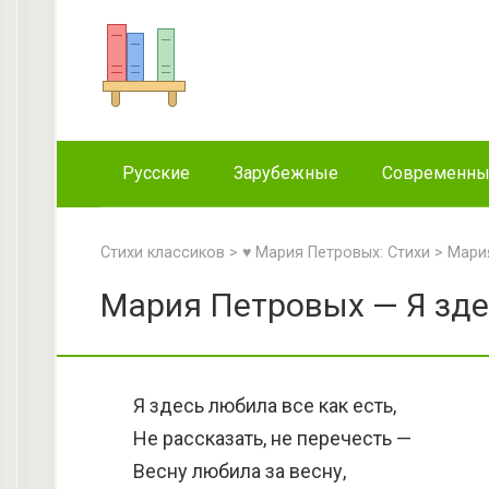
Перейти
к
контенту
Русские
Зарубежные
Современн
Стихи классиков
>
♥ Мария Петровых: Стихи
>
Мария
Мария Петровых — Я здес
Я здесь любила все как есть,
Не рассказать, не перечесть —
Весну любила за весну,