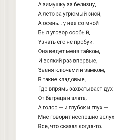
А зимушку за белизну,
А лето за угрюмый зной,
А осень… у нее со мной
Был уговор особый,
Узнать его не пробуй.
Она ведет меня тайком,
И всякий раз впервые,
Звеня ключами и замком,
В такие кладовые,
Где впрямь захватывает дух
От багреца и злата,
А голос — и глубок и глух —
Мне говорит неспешно вслух
Все, что сказал когда-то.