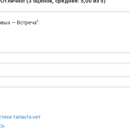
(
3
оценок, среднее:
5,00
из 5)
вых — Встреча":
тихи таланта нет
сь