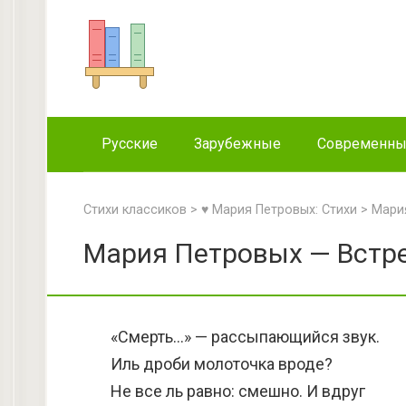
Перейти
к
контенту
Русские
Зарубежные
Современн
Стихи классиков
>
♥ Мария Петровых: Стихи
>
Мари
Мария Петровых — Встре
«Смерть…» — рассыпающийся звук.
Иль дроби молоточка вроде?
Не все ль равно: смешно. И вдруг