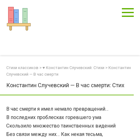
Перейти
к
контенту
Стихи классиков
>
♥ Константин Случевский: Стихи
>
Константин
Случевский — В час смерти
Константин Случевский — В час смерти: Стих
В час смерти я имел немало превращений…
В последних проблесках горевшего ума
Скользило множество таинственных видений
Без связи между них… Как некая тесьма,