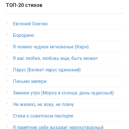
ТОП-20 стихов
Евгений Онегин
Бородино
Я помню чудное мгновенье (Керн)
Я вас любил, любовь еще, быть может
Парус (Белеет парус одинокий)
Письмо матери
Зимнее утро (Мороз и солнце; день чудесный)
Не жалею, не зову, не плачу
Стихи о советском паспорте
Я памятник себе воздвиг нерукотворный