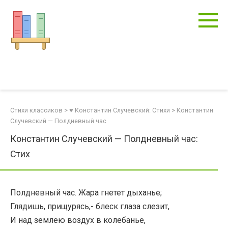
Перейти
к
контенту
Стихи классиков
>
♥ Константин Случевский: Стихи
>
Константин
Случевский — Полдневный час
Константин Случевский — Полдневный час:
Стих
Полдневный час. Жара гнетет дыханье;
Глядишь, прищурясь,- блеск глаза слезит,
И над землею воздух в колебанье,