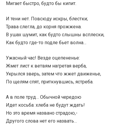
Мигает быстро, будто бы кипит.
И тени нет. Повсюду искры, блестки;
Трава слегла, до корня прожжена.
В ушах шумит, как будто слышны всплески,
Как будто где-то подле бьет волна…
Ужасный час! Везде оцепененье:
Жмет лист к ветвям нагретая верба,
Укрылся зверь, затем что жжет движенье,
По щелям спят, приткнувшись, ястреба.
А в поле труд… Обычной чередою
Идет косьба: хлеба не будут ждать!
Но это время названо страдою,-
Другого слова нет его назвать…