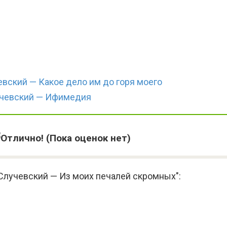
вский — Какое дело им до горя моего
учевский — Ифимедия
(Пока оценок нет)
Случевский — Из моих печалей скромных":