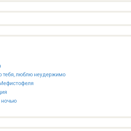
а
ю тебя, люблю неудержимо
 Мефистофеля
дия
е ночью