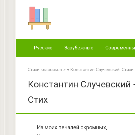
Перейти
к
контенту
Русские
Зарубежные
Современн
Стихи классиков
>
♥ Константин Случевский: Стихи
Константин Случевский 
Стих
Из моих печалей скромных,