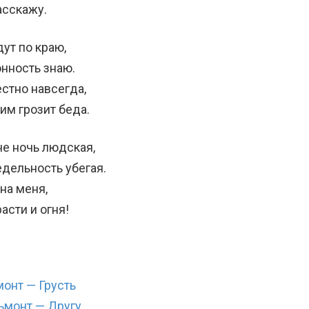
асскажу.
дут по краю,
онность знаю.
естно навсегда,
им грозит беда.
не ночь людская,
дельность убегая.
на меня,
асти и огня!
онт — Грусть
ьмонт — Другу