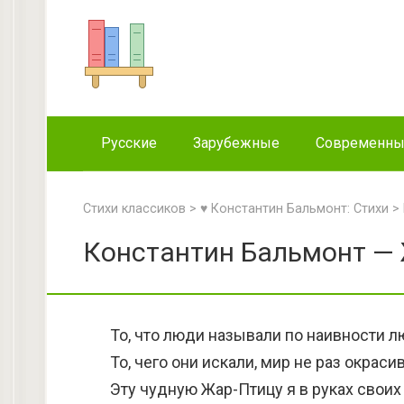
Перейти
к
контенту
Русские
Зарубежные
Современн
Стихи классиков
>
♥ Константин Бальмонт: Стихи
>
Константин Бальмонт — 
То, что люди называли по наивности л
То, чего они искали, мир не раз окраси
Эту чудную Жар-Птицу я в руках своих