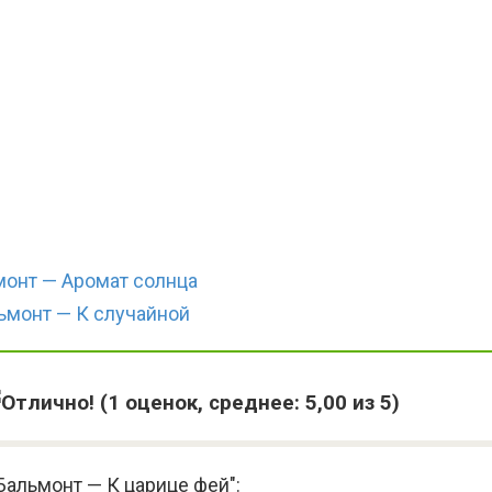
монт — Аромат солнца
ьмонт — К случайной
(
1
оценок, среднее:
5,00
из 5)
Бальмонт — К царице фей":