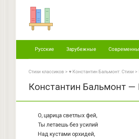
Перейти
к
контенту
Русские
Зарубежные
Современн
Стихи классиков
>
♥ Константин Бальмонт: Стихи
>
Константин Бальмонт — 
О, царица светлых фей,
Ты летаешь без усилий
Над кустами орхидей,