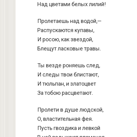
Над цветами белых лилий!
Пролетаешь над водой,—
Распускаются купавы,
И росою, как звездой,
Блещут ласковые травы.
Ты везде роняешь след,
И следы твои блистают,
И тюльпан, и златоцвет
За тобою расцветают.
Пролети в душе людской,
О, властительная фея.
Пусть гвоздика и левкой