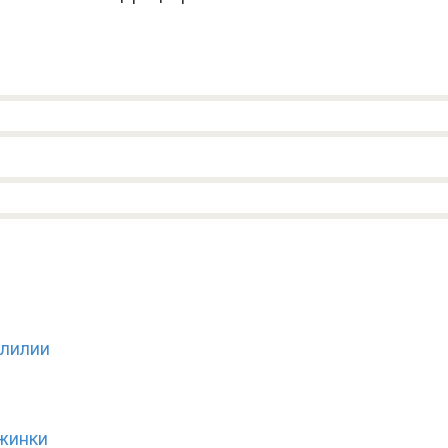
 лилии
ежинки