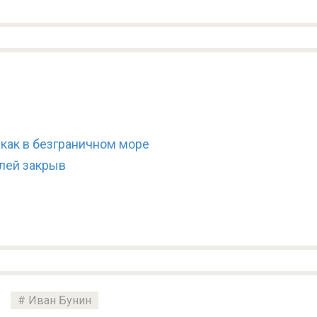
 как в безграничном море
лей закрыв
0
Иван Бунин