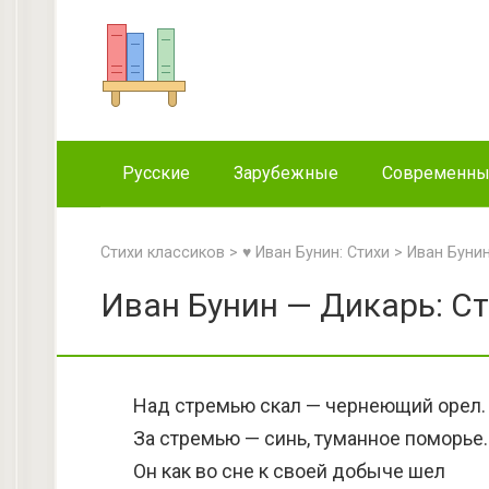
Перейти
к
контенту
Русские
Зарубежные
Современн
Стихи классиков
>
♥ Иван Бунин: Стихи
>
Иван Буни
Иван Бунин — Дикарь: С
Над стремью скал — чернеющий орел.
За стремью — синь, туманное поморье.
Он как во сне к своей добыче шел