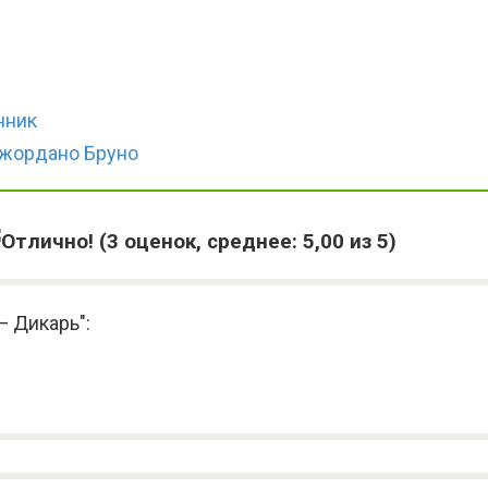
нник
Джордано Бруно
(
3
оценок, среднее:
5,00
из 5)
— Дикарь":