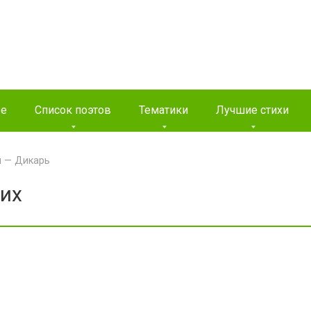
ые
Список поэтов
Тематики
Лучшие стихи
н — Дикарь
тих