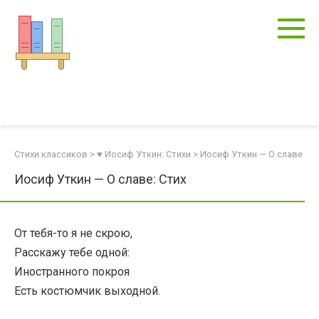
Перейти
к
контенту
Стихи классиков
>
♥ Иосиф Уткин: Стихи
>
Иосиф Уткин — О славе
Иосиф Уткин — О славе: Стих
От тебя-то я не скрою,
Расскажу тебе одной:
Иностранного покроя
Есть костюмчик выходной.