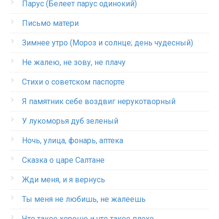
Парус (Белеет парус одинокий)
Письмо матери
Зимнее утро (Мороз и солнце; день чудесный)
Не жалею, не зову, не плачу
Стихи о советском паспорте
Я памятник себе воздвиг нерукотворный
У лукоморья дуб зеленый
Ночь, улица, фонарь, аптека
Сказка о царе Салтане
Жди меня, и я вернусь
Ты меня не любишь, не жалеешь
Что такое хорошо и что такое плохо