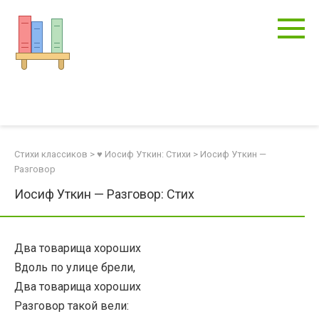
Перейти
к
контенту
Стихи классиков
>
♥ Иосиф Уткин: Стихи
>
Иосиф Уткин —
Разговор
Иосиф Уткин — Разговор: Стих
Два товарища хороших
Вдоль по улице брели,
Два товарища хороших
Разговор такой вели: