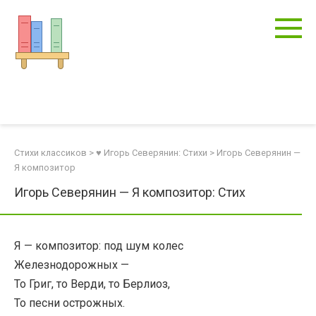
Перейти
к
контенту
Стихи классиков
>
♥ Игорь Северянин: Стихи
>
Игорь Северянин —
Я композитор
Игорь Северянин — Я композитор: Стих
Я — композитор: под шум колес
Железнодорожных —
То Григ, то Верди, то Берлиоз,
То песни острожных.