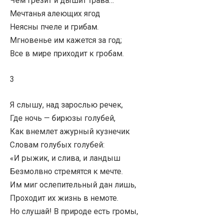
Чем грезит и дышит трава…
Мечтанья алеющих ягод
Неясны пчеле и грибам.
Мгновенье им кажется за год;
Все в мире приходит к гробам.
3
Я слышу, над зарослью речек,
Где ночь — бирюзы голубей,
Как внемлет ажурный кузнечик
Словам голубых голубей:
«И рыжик, и слива, и ландыш
Безмолвно стремятся к мечте.
Им миг ослепительный дан лишь,
Проходит их жизнь в немоте.
Но слушай! В природе есть громы,