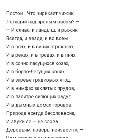
Постой… Что чирикает чижик,
Летящий над зрелым овсом? —
— И слива, и ландыш, и рыжик
Всегда, и везде, и во всем:
И в осах, и в синих стрекозах,
И в реках, и в травах, и в пнях,
И в сочно пасущихся козах,
И в борзо-бегущих конях,
И в зареве грядковых ягод,
И в нимфах заклятых прудов,
И в палитре сияющих радуг,
И в дымных домах городов…
Природа всегда бессловесна,
И звуки ее — не слова.
Деревьям, поверь; неизвестно —