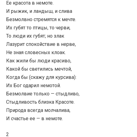
Ее красота в немоте.
И рыжик, и ландыш, и слива
Безмолвно стремятся к мечте.
Их губят то птицы, то черви,
То люди их губят; но злак
Лазурит спокойствие в нерве,
Не зная словесных клоак.
Как жили бы люди красиво,
Какой бы светились мечтой,
Когда бы (скажу для курсива):
Их Бог одарил немотой.
Безмолвие только — стыдливо,
Стыдливость близка Красоте.
Природа всегда молчалива,
И счастье ее — в немоте.
2