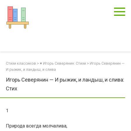
Перейти
к
контенту
Стихи классиков
>
♥ Игорь Северянин: Стихи
>
Игорь Северянин —
И рыжик, и ландыш, и слива
Игорь Северянин — И рыжик, и ландыш, и слива:
Стих
1
Природа всегда молчалива,